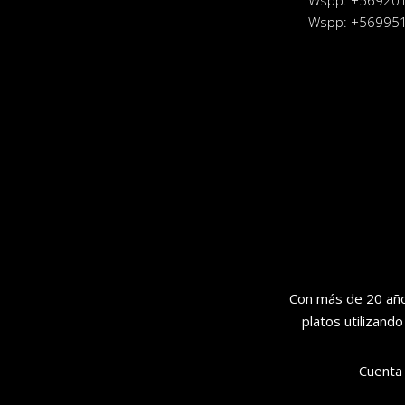
Wspp: +56920
Wspp: +56995
Con más de 20 años
platos utilizand
Cuenta 