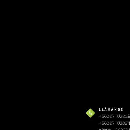
LLÁMANOS
+5622710225
+5622710233