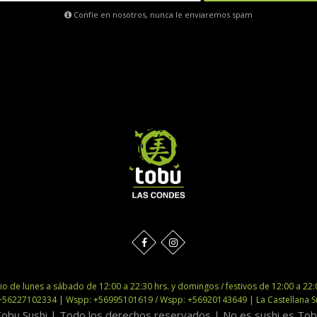
Confíe en nosotros, nunca le enviaremos spam
o de lunes a sábado de 12:00 a 22:30 hrs. y domingos / festivos de 12:00 a 22:
+56227102334 | Wspp: +56995101619 / Wspp: +56920143649 | La Castellana Su
obu Sushi | Todo los derechos reservados | No es sushi es To