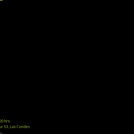
00 hrs.
r 53, Las Condes
bu