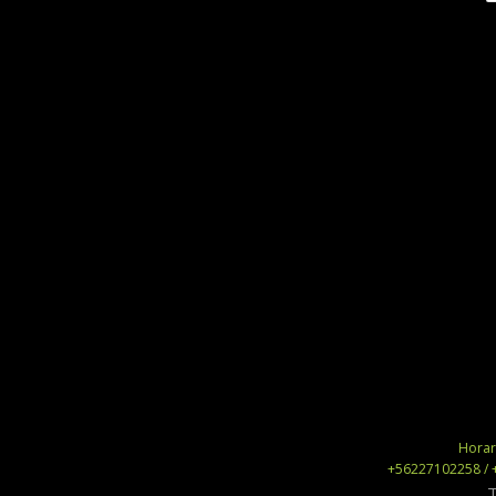
Horari
+56227102258 / 
T